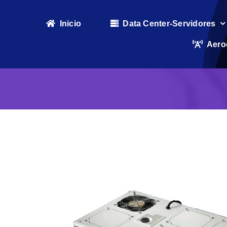
Skip
to
Inicio
Data Center-Servidores
content
Aero