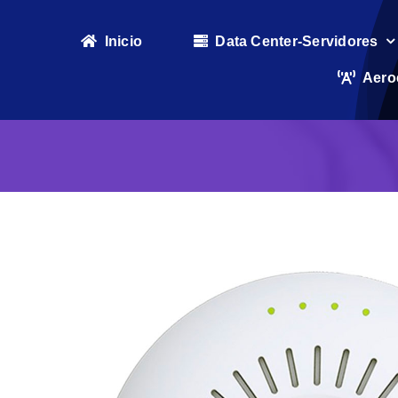
Skip
to
Inicio
Data Center-Servidores
content
Aero